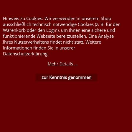
Flammenhemmende,
schwer entflammbare
Stoffe DIN4102B1
Hinweis zu Cookies: Wir verwenden in unserem Shop
Nessel Baumwolle natur
ausschließlich technisch notwendige Cookies (z. B. für den
Warenkorb oder den Login), um Ihnen eine sichere und
funktionierende Webseite bereitzustellen. Eine Analyse
Ihres Nutzerverhaltens findet nicht statt. Weitere
Informationen finden Sie in unserer
Datenschutzerklärung.
Mehr Details ...
WebShop erstellt mit ShopFactory Shop Software.
zur Kenntnis genommen