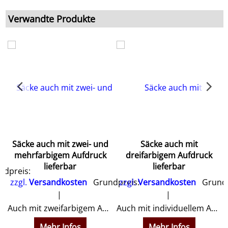
Verwandte Produkte
Säcke auch mit zwei- und
Säcke auch mit
mehrfarbigem Aufdruck
dreifarbigem Aufdruck
lieferbar
lieferbar
dpreis:
zzgl.
Versandkosten
Grundpreis:
zzgl.
Versandkosten
Grundp
ßen
Auch mit zweifarbigem Aufdruck. Preise hier klicken!
Auch mit individuellem Aufdruck. Preise hier klicken!
Mehr Infos
Mehr Infos