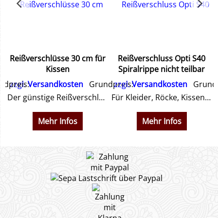
x
Reißverschlüsse 30 cm für
Reißverschluss Opti S40
Kissen
Spiralrippe nicht teilbar
dpreis:
zzgl.
Versandkosten
Grundpreis:
zzgl.
Versandkosten
Grundp
0 cm (Füllgewicht ca. 560 Gramm)
Der günstige Reißverschluss für Kissen usw.
Für Kleider, Röcke, Kissen usw. 25 cm - 60 cm
Mehr Infos
Mehr Infos