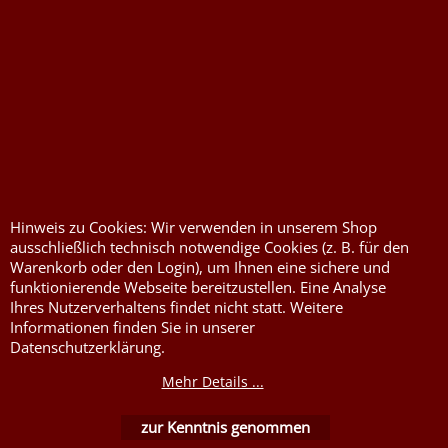
Druckkosten für
Widerrufserklärung
Jutesäcke & Nesselsäcke
abgeben
Jute, Sackleinen, Rupfen
Wunschzettel
Kurzwaren von Prym
Impressum
Füllwatte, Granulat
Kontaktformular
Flammschutzmittel
Hinweis zu Cookies: Wir verwenden in unserem Shop
nach DIN4102B1
ausschließlich technisch notwendige Cookies (z. B. für den
Flammenhemmende,
Warenkorb oder den Login), um Ihnen eine sichere und
schwer entflammbare
funktionierende Webseite bereitzustellen. Eine Analyse
Stoffe DIN4102B1
Ihres Nutzerverhaltens findet nicht statt. Weitere
Informationen finden Sie in unserer
Nessel Baumwolle natur
Datenschutzerklärung.
Mehr Details ...
zur Kenntnis genommen