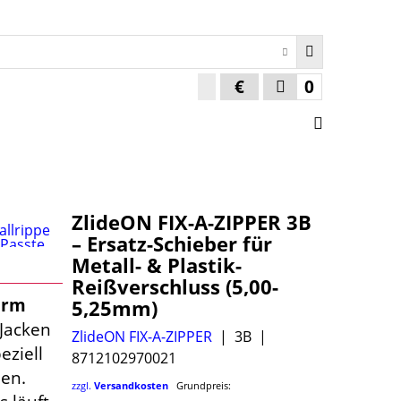
€
0
ZlideON FIX-A-ZIPPER 3B
– Ersatz-Schieber für
Metall- & Plastik-
Reißverschluss (5,00-
orm
5,25mm)
Jacken
ZlideON FIX-A-ZIPPER
3B
eziell
8712102970021
den.
zzgl.
Versandkosten
Grundpreis: