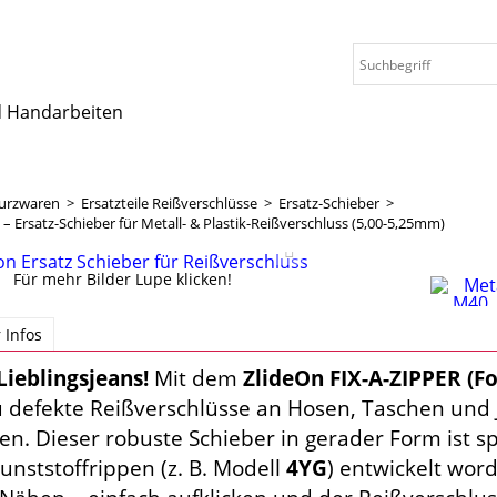
nd Handarbeiten
urzwaren
>
Ersatzteile Reißverschlüsse
>
Ersatz-Schieber
>
– Ersatz-Schieber für Metall- & Plastik-Reißverschluss (5,00-5,25mm)
Für mehr Bilder Lupe klicken!
 Infos
Lieblingsjeans!
Mit dem
ZlideOn FIX-A-ZIPPER (F
u defekte Reißverschlüsse an Hosen,
Taschen und 
en.
Dieser robuste Schieber in gerader Form ist sp
unststoffrippen (z.
B.
Modell
4YG
) entwickelt wor