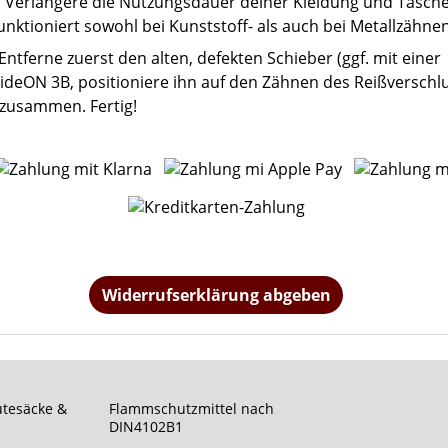
:
Verlängere die Nutzungsdauer deiner Kleidung und Tasche
nktioniert sowohl bei Kunststoff- als auch bei Metallzähnen
Entferne zuerst den alten, defekten Schieber (ggf. mit einer
lideON 3B, positioniere ihn auf den Zähnen des Reißverschl
 zusammen. Fertig!
Widerrufserklärung abgeben
utesäcke &
Flammschutzmittel nach
DIN4102B1