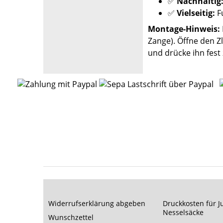
✅
Nachhaltig
✅
Vielseitig:
Fu
Montage-Hinweis:
Zange). Öffne den Z
und drücke ihn fest
Widerrufserklärung abgeben
Druckkosten für J
Nesselsäcke
Wunschzettel