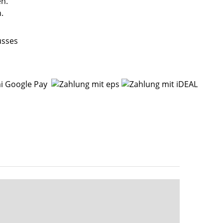
n.
.
usses