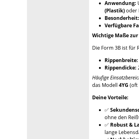
Anwendung:
U
(Plastik)
oder
Besonderheit
Verfügbare Fa
Wichtige Maße zur
Die Form 3B ist für
Rippenbreite:
Rippendicke:
Häufige Einsatzbereic
das Modell
4YG
(oft
Deine Vorteile:
✅
Sekundensch
ohne den Reiß
✅
Robust & La
lange Lebensd