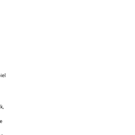
iel
k,
ne