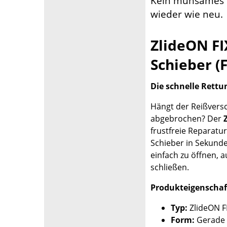
Kein mühsames N
wieder wie neu.
ZlideON FI
Schieber (
Die schnelle Rettu
Hängt der Reißversc
abgebrochen? Der
frustfreie Reparat
Schieber in Sekunde
einfach zu öffnen, a
schließen.
Produkteigenschaf
Typ:
ZlideON FI
Form:
Gerade 