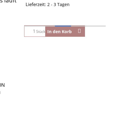
 läuft
Lieferzeit:
2 - 3 Tagen
In den Korb
Stück
eON
u