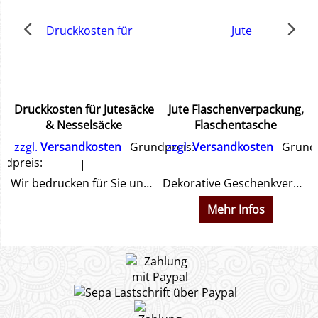
Druckkosten für Jutesäcke
Jute Flaschenverpackung,
& Nesselsäcke
Flaschentasche
zzgl.
Versandkosten
Grundpreis:
zzgl.
Versandkosten
Grundp
dpreis:
Wir bedrucken für Sie unsere Jute- & Nesselsäcke ganz individuell nach Ihren Wünschen
Dekorative Geschenkverpackung für Weinflaschen im rustikalen Look ca. 35,5 cm hoch (gemessen ohne Henkel) 11 cm tief und breit
Mehr Infos