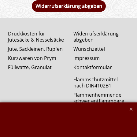
Widerrufserklärung abgeben
Druckkosten für
Widerrufserklärung
Jutesäcke & Nesselsäcke
abgeben
Jute, Sackleinen, Rupfen
Wunschzettel
Kurzwaren von Prym
Impressum
Füllwatte, Granulat
Kontaktformular
Flammschutzmittel
nach DIN4102B1
Flammenhemmende,
schwer entflammbare
Stoffe DIN4102B1
Nessel Baumwolle natur