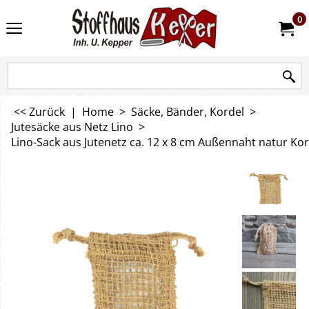
0
<< Zurück
|
Home
>
Säcke, Bänder, Kordel
>
Jutesäcke aus Netz Lino
>
Lino-Sack aus Jutenetz ca. 12 x 8 cm Außennaht natur Kor