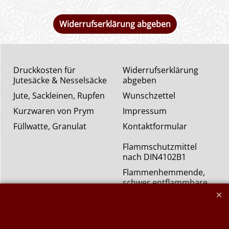
Widerrufserklärung abgeben
Druckkosten für
Widerrufserklärung
Jutesäcke & Nesselsäcke
abgeben
Jute, Sackleinen, Rupfen
Wunschzettel
Kurzwaren von Prym
Impressum
Füllwatte, Granulat
Kontaktformular
Flammschutzmittel
nach DIN4102B1
Flammenhemmende,
schwer entflammbare
Stoffe DIN4102B1
Nessel Baumwolle natur