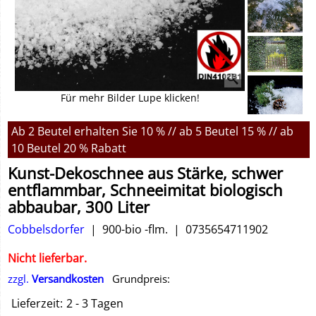
Für mehr Bilder Lupe klicken!
Ab 2 Beutel erhalten Sie 10 % // ab 5 Beutel 15 % // ab
10 Beutel 20 % Rabatt
Kunst-Dekoschnee aus Stärke, schwer
entflammbar, Schneeimitat biologisch
abbaubar, 300 Liter
Cobbelsdorfer
900-bio -flm.
0735654711902
Nicht lieferbar.
zzgl.
Versandkosten
Grundpreis:
Lieferzeit:
2 - 3 Tagen