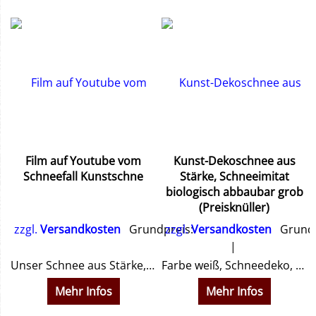
Film auf Youtube vom
Kunst-Dekoschnee aus
Schneefall Kunstschne
Stärke, Schneeimitat
biologisch abbaubar grob
(Preisknüller)
zzgl.
Versandkosten
Grundpreis:
zzgl.
Versandkosten
Grundp
Unser Schnee aus Stärke, Bioschnee, fällt wie echter Schnee zu Boden. Unter diesem Link finden Sie Videos.
Farbe weiß, Schneedeko, Streuschnee, Stärkeschnee, Kunstschnee aus Stärke, Schneeimitat, Bio-Schnee, Schneeflocken, Dekorationsschnee aus Weizengrieß Stärke, biologisch abbaubar.
Mehr Infos
Mehr Infos