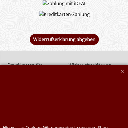
Widerrufserklärung abgeben
Druckkosten für
Widerrufserklärung
Jutesäcke & Nesselsäcke
abgeben
Jute, Sackleinen, Rupfen
Wunschzettel
Kurzwaren von Prym
Impressum
Füllwatte, Granulat
Kontaktformular
Flammschutzmittel
nach DIN4102B1
Flammenhemmende,
Hinweis zu Cookies: Wir verwenden in unserem Shop