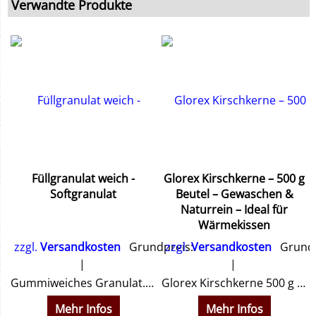
Verwandte Produkte
Füllgranulat weich -
Glorex Kirschkerne – 500 g
Softgranulat
Beutel – Gewaschen &
Naturrein – Ideal für
Wärmekissen
zzgl.
Versandkosten
Grundpreis:
zzgl.
Versandkosten
Grundp
Gummiweiches Granulat. Farbe weiß, Körnung 3-5 mm, auch geeignet für Reborn Baby's
Glorex Kirschkerne 500 g kaufen: Gewaschene Naturware (5-8 mm) für Wärmekissen & Stofftiere. Mikrowellengeeignet & 100 % natürlich. Jetzt gesund entspannen!
Mehr Infos
Mehr Infos