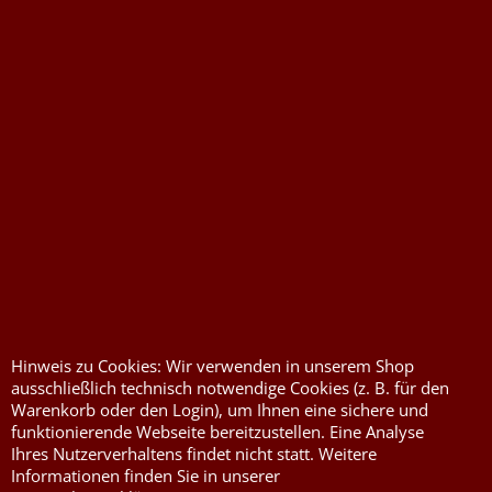
Widerrufserklärung abgeben
Druckkosten für
Widerrufserklärung
Jutesäcke & Nesselsäcke
abgeben
Jute, Sackleinen, Rupfen
Wunschzettel
Kurzwaren von Prym
Impressum
Hinweis zu Cookies: Wir verwenden in unserem Shop
ausschließlich technisch notwendige Cookies (z. B. für den
Füllwatte, Granulat
Kontaktformular
Warenkorb oder den Login), um Ihnen eine sichere und
funktionierende Webseite bereitzustellen. Eine Analyse
Flammschutzmittel
Ihres Nutzerverhaltens findet nicht statt. Weitere
nach DIN4102B1
Informationen finden Sie in unserer