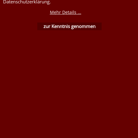
Flammenhemmende,
Datenschutzerklärung.
schwer entflammbare
Mehr Details ...
Stoffe DIN4102B1
Nessel Baumwolle natur
zur Kenntnis genommen
WebShop erstellt mit ShopFactory Shop Software.