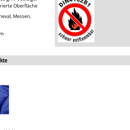
urierte Oberfläche
neval, Messen,
cm
kte