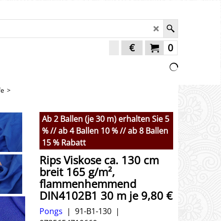
€
0
fe
>
Ab 2 Ballen (je 30 m) erhalten Sie 5
% // ab 4 Ballen 10 % // ab 8 Ballen
15 % Rabatt
Rips Viskose ca. 130 cm
breit 165 g/m²,
flammenhemmend
DIN4102B1 30 m je 9,80 €
Pongs
91-B1-130