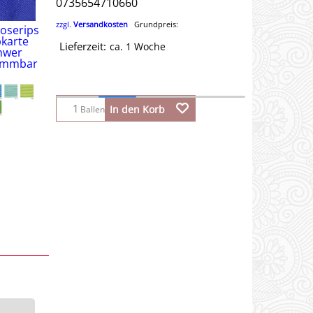
0735654710660
zzgl.
Versandkosten
Grundpreis:
Lieferzeit:
ca. 1 Woche
In den Korb
Ballen