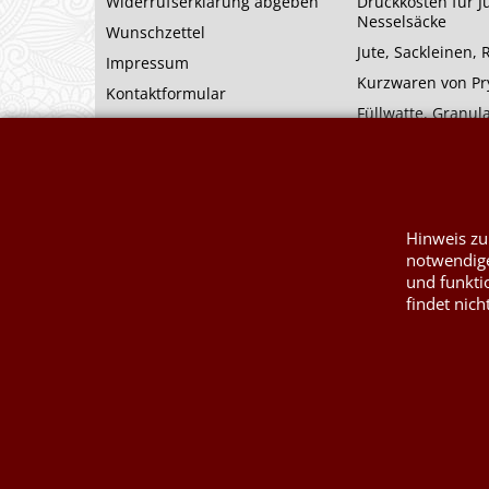
Widerrufserklärung abgeben
Druckkosten für J
Nesselsäcke
Wunschzettel
Jute, Sackleinen,
Impressum
Kurzwaren von P
Kontaktformular
Füllwatte, Granul
Hinweis zu
notwendige
und funkti
findet nich