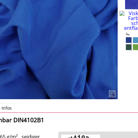
 Infos
mbar DIN4102B1
65 g/m² , seidiger