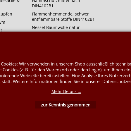
utesäcke &
Flammschutzmittel nach
DIN4102B1
 Rupfen
Flammenhemmende, schwer
entflammbare Stoffe DIN4102B1
rym
Nessel Baumwolle natur
at
 Cookies: Wir verwenden in unserem Shop ausschließlich technis
 Cookies (z. B. für den Warenkorb oder den Login), um Ihnen ein
onierende Webseite bereitzustellen. Eine Analyse Ihres Nutzerver
WebShop erstellt mit ShopFactory Shop Software.
t statt. Weitere Informationen finden Sie in unserer Datenschutze
Mehr Details ...
zur Kenntnis genommen