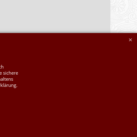
ch
e sichere
haltens
rklärung.