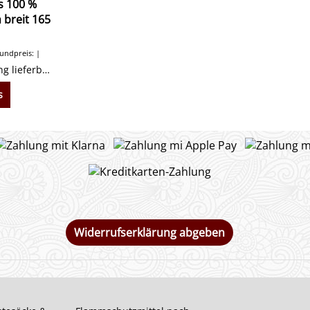
s 100 %
 breit 165
ndpreis:
Auch ohne Ausrüstung lieferbar. Hier klicken.
s
Widerrufserklärung abgeben