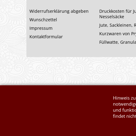
Widerrufserklärung abgeben
Druckkosten für J
Nesselsäcke
Wunschzettel
Jute, Sackleinen,
Impressum
Kurzwaren von P
Kontaktformular
Füllwatte, Granul
Hinweis zu
notwendige
und funkti
findet nich