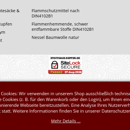
utesäcke &
Flammschutzmittel nach
DIN4102B1
 Rupfen
Flammenhemmende, schwer
entflammbare Stoffe DIN4102B1
rym
Nessel Baumwolle natur
at
WebShop erstellt mit ShopFactory Shop Software.
 Cookies: Wir verwenden in unserem Shop ausschließlich technis
 Cookies (z. B. für den Warenkorb oder den Login), um Ihnen ein
onierende Webseite bereitzustellen. Eine Analyse Ihres Nutzerver
t statt. Weitere Informationen finden Sie in unserer Datenschutze
Mehr Details ...