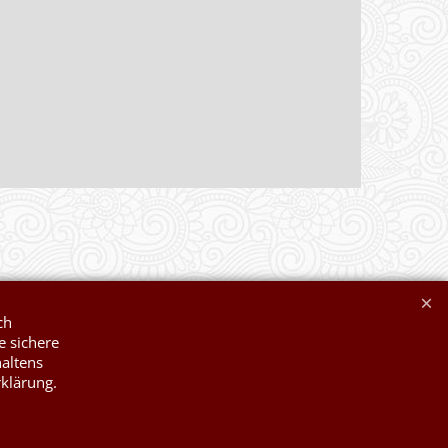
ch
e sichere
haltens
rklärung.